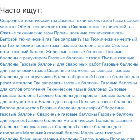
Часто ищут:
Сварочный технический газ
Замена технических газов
Газы особой
чистоты
Обмен технических газов
Сколько стоит технический газ
Сжатые технические газы
Промышленные технические газы
Бытовой технический газ
Где заправить газ
Технический инертный
газ
Технические чистые газы
Газовые баллоны оптом
Сколько
стоит газовый баллон
Железные газовые баллоны
Газовые
баллоны с редуктором
Газовые баллоны с газом
Пустые газовые
баллоны
Газовые баллоны для сварочных работ
Газовые баллоны
для технических газов
Сварочные баллоны со смесью
Газовые
баллоны для погрузчиков
Баллон оборотный
Газовые баллоны для
резки металлов
Где заправить газовые баллоны
Газовые баллоны
для котлов отопления
Технические газы в баллонах
Бытовые
газовые баллоны
Газовые баллоны для кровли
Газовые баллоны
для полуавтомата
Баллон для сварки
Полные газовые баллоны
Баллон для котлов
Газовые баллоны для сварки
Оборотные
газовые баллоны
Сварочные газовые баллоны
Газовые баллоны
для горелок
Газовые баллоны металлические
Большие газовые
баллоны
Поверка газовых баллонов
Газовые баллоны для
отопления
Маленький газовый баллон
Маленькие газовые
баллоны
Домашние газовые баллоны
Баллон новый
Пропан для