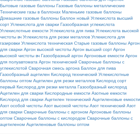
Бытовые газовые баллоны
Газовые баллоны металлические
Технические газы в баллонах
Маленькие газовые баллоны
Домашние газовые баллоны
Баллон новый
Углекислота высший
сорт
Углекислота для сварки
Газообразная углекислота
Углекислотные емкости
Углекислота для пива
Углекислота высокой
чистоты вч
Углекислота для резки металлов
Углекислота для
газировки
Углекислота техническая
Старые газовые баллоны
Аргон
для сварки
Аргон высокой чистоты
Аргон высший сорт
Аргон
высокой чистоты вч
Газообразный аргон
Аргоновые емкости
Аргон
для полуавтомата
Аргон технический
Сварочные баллоны с
углекислотой
Сварочная смесь аргона
Баллон для пива
Газообразный ацетилен
Кислород технический
Углекислотные
баллоны оптом
Ацетилен для резки металлов
Кислород сорт
первый
Кислород для резки металла
Газообразный кислород
Ацетилен для сварки
Кислородные емкости
Азотные емкости
Кислород для сварки
Ацетилен технический
Ацетиленовые емкости
Азот особой чистоты
Азот высокой чистоты
Азот технический
Азот
для сварки
Сварочные баллоны с аргоном
Аргоновые баллоны
оптом
Сварочные баллоны с кислородом
Сварочные баллоны с
ацетиленом
Ацетиленовые баллоны оптом