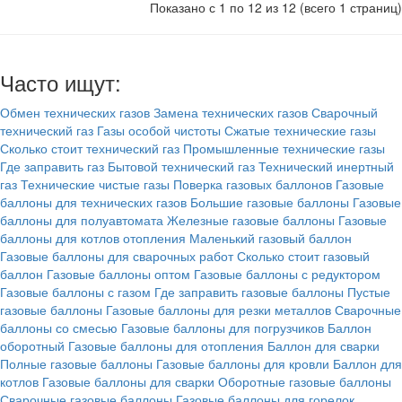
Показано с 1 по 12 из 12 (всего 1 страниц)
Часто ищут:
Обмен технических газов
Замена технических газов
Сварочный
технический газ
Газы особой чистоты
Сжатые технические газы
Сколько стоит технический газ
Промышленные технические газы
Где заправить газ
Бытовой технический газ
Технический инертный
газ
Технические чистые газы
Поверка газовых баллонов
Газовые
баллоны для технических газов
Большие газовые баллоны
Газовые
баллоны для полуавтомата
Железные газовые баллоны
Газовые
баллоны для котлов отопления
Маленький газовый баллон
Газовые баллоны для сварочных работ
Сколько стоит газовый
баллон
Газовые баллоны оптом
Газовые баллоны с редуктором
Газовые баллоны с газом
Где заправить газовые баллоны
Пустые
газовые баллоны
Газовые баллоны для резки металлов
Сварочные
баллоны со смесью
Газовые баллоны для погрузчиков
Баллон
оборотный
Газовые баллоны для отопления
Баллон для сварки
Полные газовые баллоны
Газовые баллоны для кровли
Баллон для
котлов
Газовые баллоны для сварки
Оборотные газовые баллоны
Сварочные газовые баллоны
Газовые баллоны для горелок