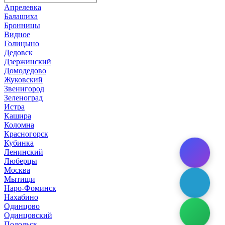
Апрелевка
Балашиха
Бронницы
Видное
Голицыно
Дедовск
Дзержинский
Домодедово
Жуковский
Звенигород
Зеленоград
Истра
Кашира
Коломна
Красногорск
Кубинка
Ленинский
Люберцы
Москва
Мытищи
Наро-Фоминск
Нахабино
Одинцово
Одинцовский
Подольск