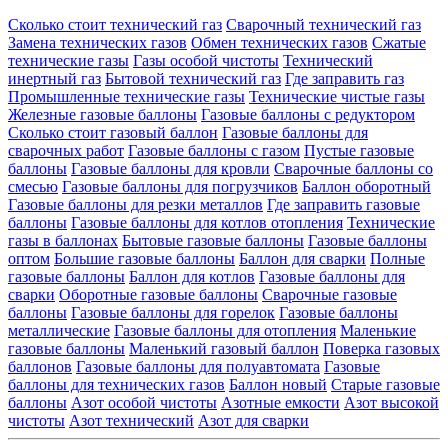
Сколько стоит технический газ
Сварочный технический газ
Замена технических газов
Обмен технических газов
Сжатые
технические газы
Газы особой чистоты
Технический
инертный газ
Бытовой технический газ
Где заправить газ
Промышленные технические газы
Технические чистые газы
Железные газовые баллоны
Газовые баллоны с редуктором
Сколько стоит газовый баллон
Газовые баллоны для
сварочных работ
Газовые баллоны с газом
Пустые газовые
баллоны
Газовые баллоны для кровли
Сварочные баллоны со
смесью
Газовые баллоны для погрузчиков
Баллон оборотный
Газовые баллоны для резки металлов
Где заправить газовые
баллоны
Газовые баллоны для котлов отопления
Технические
газы в баллонах
Бытовые газовые баллоны
Газовые баллоны
оптом
Большие газовые баллоны
Баллон для сварки
Полные
газовые баллоны
Баллон для котлов
Газовые баллоны для
сварки
Оборотные газовые баллоны
Сварочные газовые
баллоны
Газовые баллоны для горелок
Газовые баллоны
металлические
Газовые баллоны для отопления
Маленькие
газовые баллоны
Маленький газовый баллон
Поверка газовых
баллонов
Газовые баллоны для полуавтомата
Газовые
баллоны для технических газов
Баллон новый
Старые газовые
баллоны
Азот особой чистоты
Азотные емкости
Азот высокой
чистоты
Азот технический
Азот для сварки